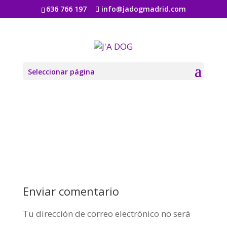
636 766 197
info@jadogmadrid.com
section-bg-12
por
Jadogmadrid
|
Ago 6, 2019
|
0 Comentarios
Seleccionar página
Enviar comentario
Tu dirección de correo electrónico no será