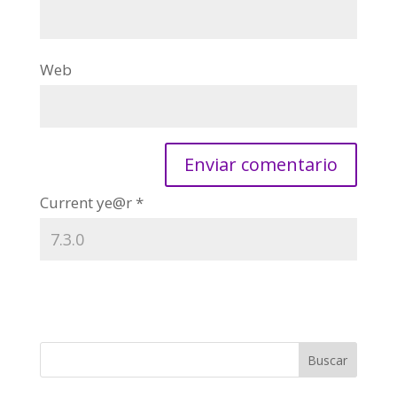
Web
Current ye@r
*