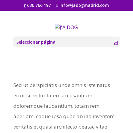
636 766 197
info@jadogmadrid.com
SED UT PERSPICIATIS
por
Jadogmadrid
|
Ago 6, 2019
|
BLOG
|
0
Seleccionar página
Comentarios
Sed ut perspiciatis unde omnis iste natus
error sit voluptatem accusantium
doloremque laudantium, totam rem
aperiam, eaque ipsa quae ab illo inventore
veritatis et quasi architecto beatae vitae