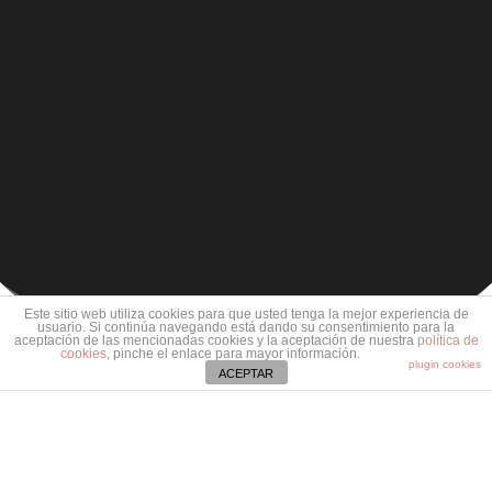
Este sitio web utiliza cookies para que usted tenga la mejor experiencia de
usuario. Si continúa navegando está dando su consentimiento para la
aceptación de las mencionadas cookies y la aceptación de nuestra
política de
cookies
, pinche el enlace para mayor información.
plugin cookies
ACEPTAR
PELUQUERÍA CANINA Y FELINA EN LEGANÉS