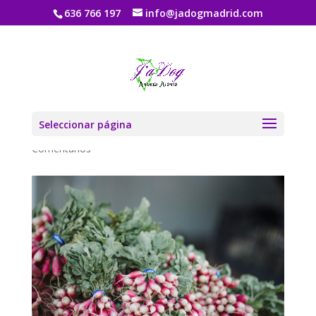
636 766 197
info@jadogmadrid.com
LOREM IPSUM SIC
DOLOR
por
Jadogmadrid
|
Ago 6, 2019
|
BLOG
|
0
Seleccionar página
Comentarios