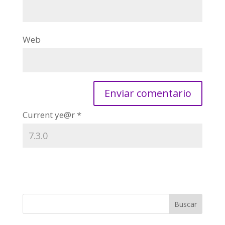
Web
Current ye@r
*