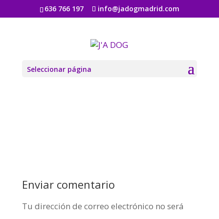
636 766 197
info@jadogmadrid.com
quote-bg
por
Jadogmadrid
|
Ago 6, 2019
|
0 Comentarios
Seleccionar página
Enviar comentario
Tu dirección de correo electrónico no será