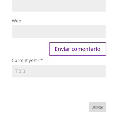
Web
Current ye@r
*