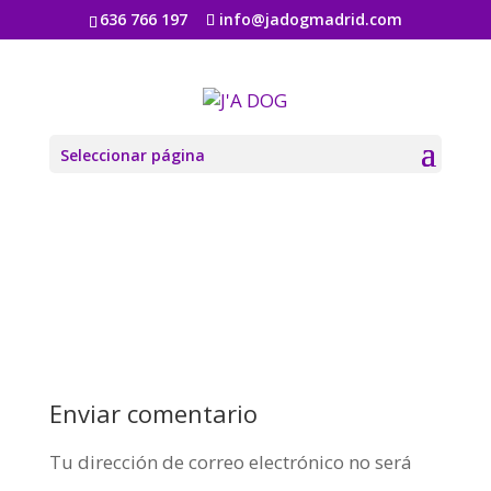
636 766 197
info@jadogmadrid.com
produce-09
por
Jadogmadrid
|
Ago 6, 2019
|
0 Comentarios
Seleccionar página
Enviar comentario
Tu dirección de correo electrónico no será