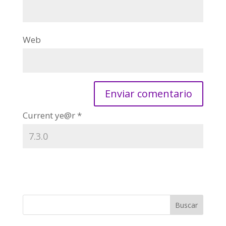
Web
Current ye@r
*