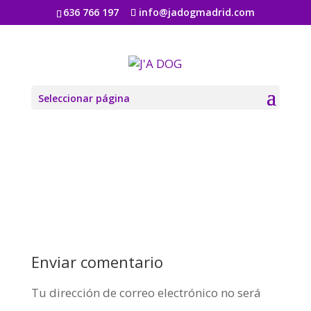
636 766 197
info@jadogmadrid.com
produce-04
por
Jadogmadrid
|
Ago 6, 2019
|
0 Comentarios
Seleccionar página
Enviar comentario
Tu dirección de correo electrónico no será