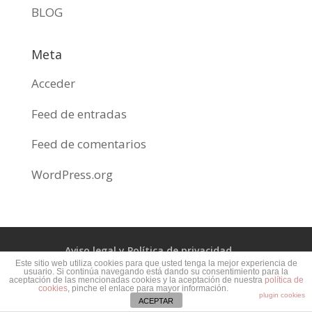
BLOG
Meta
Acceder
Feed de entradas
Feed de comentarios
WordPress.org
Aviso legal y Política de privacidad
Este sitio web utiliza cookies para que usted tenga la mejor experiencia de
usuario. Si continúa navegando está dando su consentimiento para la
Política de cookies
aceptación de las mencionadas cookies y la aceptación de nuestra
política de
cookies
, pinche el enlace para mayor información.
plugin cookies
ACEPTAR