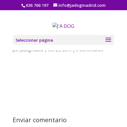
636 766 197
info@jadogmadrid.com
peluqueros-caninos-
toledo
Seleccionar página
por
Jadogmadrid
|
Oct 29, 2019
|
0 Comentarios
Enviar comentario