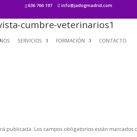
636 766 197
info@jadogmadrid.com
vista-cumbre-veterinarios1
s
NOS
SERVICIOS
FORMACIÓN
CONTACTO
erá publicada.
Los campos obligatorios están marcados 