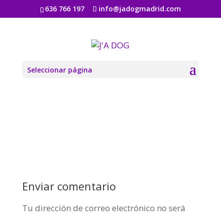
636 766 197
info@jadogmadrid.com
mt-sample-background
por
Jadogmadrid
|
Mar 3, 2020
|
0 Comentarios
Seleccionar página
Enviar comentario
Tu dirección de correo electrónico no será