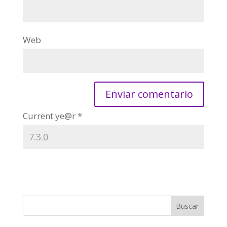
Web
Current ye@r
*