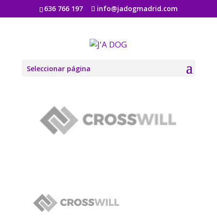
636 766 197
info@jadogmadrid.com
logo_05
por
Jadogmadrid
|
Ago 6, 2019
|
0 Comentarios
Seleccionar página