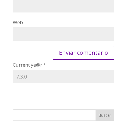
Web
Current ye@r
*