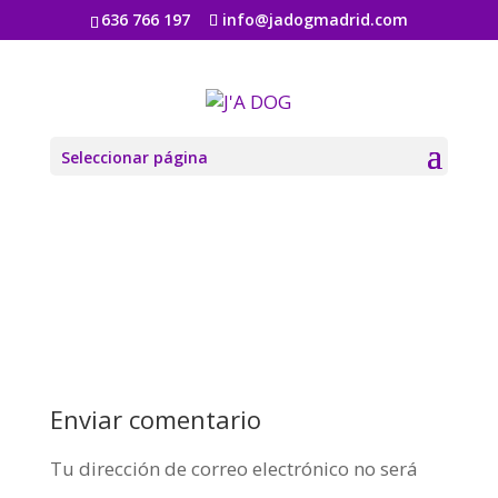
636 766 197
info@jadogmadrid.com
logo_03-1
por
Jadogmadrid
|
Ago 6, 2019
|
0 Comentarios
Seleccionar página
Enviar comentario
Tu dirección de correo electrónico no será