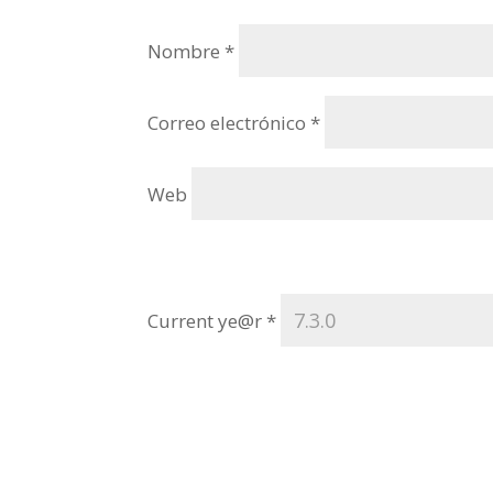
Nombre
*
Correo electrónico
*
Web
Current ye@r
*