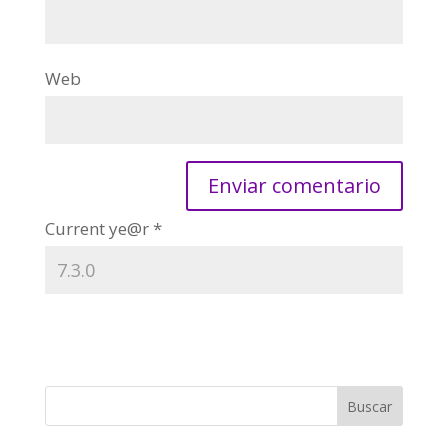
Web
Current ye@r
*