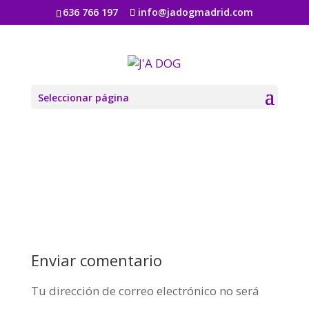
636 766 197
info@jadogmadrid.com
gallery-coffee-image-1
por
Jadogmadrid
|
Ago 6, 2019
|
0 Comentarios
Seleccionar página
Enviar comentario
Tu dirección de correo electrónico no será