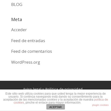
BLOG
Meta
Acceder
Feed de entradas
Feed de comentarios
WordPress.org
Aviso legal y Política de privacidad
Este sitio web utiliza cookies para que usted tenga la mejor experiencia de
usuario. Si continúa navegando está dando su consentimiento para la
Política de cookies
aceptación de las mencionadas cookies y la aceptación de nuestra
política de
cookies
, pinche el enlace para mayor información.
plugin cookies
ACEPTAR