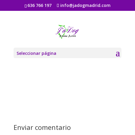
636 766 197
info@jadogmadrid.com
circle-background-
pattern
por
Jadogmadrid
|
Ago 6, 2019
|
0 Comentarios
Seleccionar página
Enviar comentario