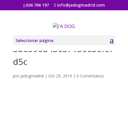
636 766 197
info@jadogmadrid.com
british-cat-and-golden-
retriever-688414458-
Seleccionar página
5b0596d43037130036fe7
d5c
por
Jadogmadrid
|
Oct 29, 2019
|
0 Comentarios