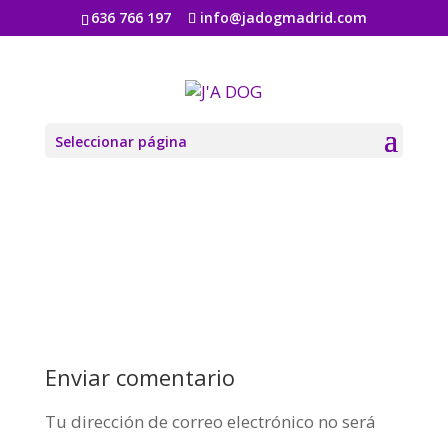
636 766 197
info@jadogmadrid.com
architect-firm-02
por
Jadogmadrid
|
Ago 6, 2019
|
0 Comentarios
Seleccionar página
Enviar comentario
Tu dirección de correo electrónico no será