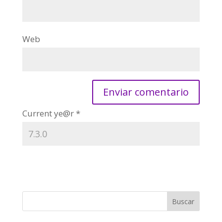
Web
Current ye@r
*