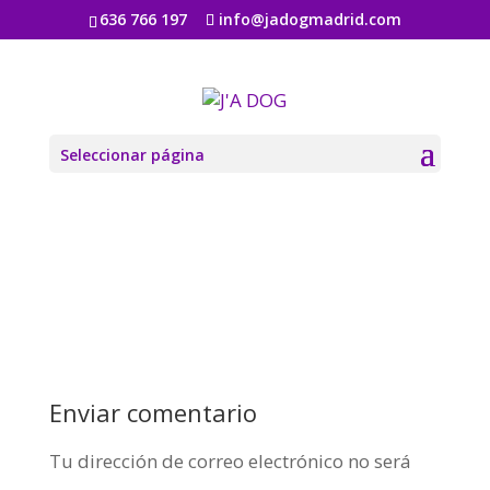
636 766 197
info@jadogmadrid.com
architect-firm-01
por
Jadogmadrid
|
Ago 6, 2019
|
0 Comentarios
Seleccionar página
Enviar comentario
Tu dirección de correo electrónico no será