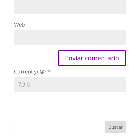
Web
Current ye@r
*