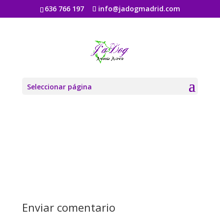
636 766 197
info@jadogmadrid.com
Zen-Footer-featured-
image-ddp
por
Jadogmadrid
|
Ago 6, 2019
|
0 Comentarios
Seleccionar página
Enviar comentario