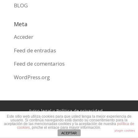
BLOG
Meta
Acceder
Feed de entradas
Feed de comentarios
WordPress.org
Aviso legal y Política de privacidad
Este sitio web utiliza cookies para que usted tenga la mejor experiencia de
usuario. Si continúa navegando está dando su consentimiento para la
Política de cookies
aceptación de las mencionadas cookies y la aceptación de nuestra
política de
cookies
, pinche el enlace para mayor información.
plugin cookies
ACEPTAR