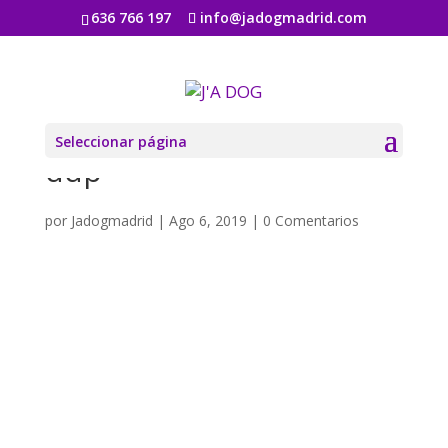
636 766 197
info@jadogmadrid.com
Spotlight-Call-to-Action-
Module-featured-image-
Seleccionar página
ddp
por
Jadogmadrid
|
Ago 6, 2019
|
0 Comentarios