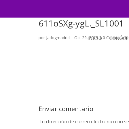
611oSXg-ygL._SL1001
por
Jadogmadrid
|
Oct 29, 2019
|
0 Comentario
INICIO
CONÓCE
Enviar comentario
Tu dirección de correo electrónico no s