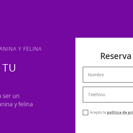
NINA Y FELINA
Reserva
 TU
a ser un
nina y felina
Acepto la
política de p