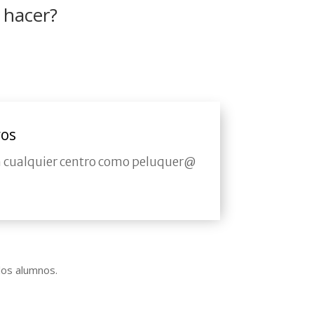
 hacer?
ros
n cualquier centro como peluquer@
 los alumnos.