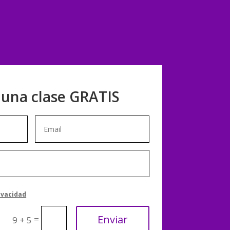
 una clase GRATIS
rivacidad
Enviar
=
9 + 5